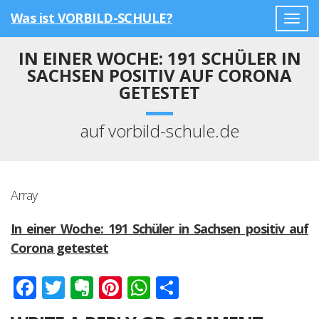
Was ist VORBILD-SCHULE?
Togg
navig
IN EINER WOCHE: 191 SCHÜLER IN
SACHSEN POSITIV AUF CORONA
GETESTET
auf vorbild-schule.de
Array
In einer Woche: 191 Schüler in Sachsen positiv auf
Corona getestet
Facebook
Twitter
Evernote
Pinterest
WhatsApp
Teilen