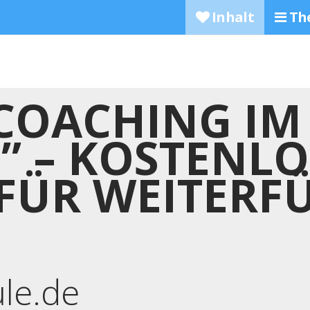
Inhalt
Th
COACHING IM
” – KOSTENLO
FÜR WEITERF
ule.de