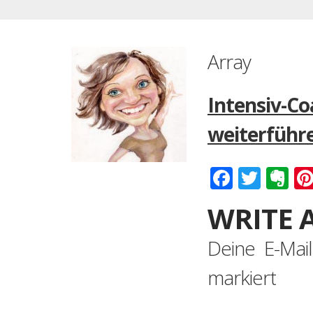
Array
Intensiv-C
weiterführ
Faceboo
Twitt
Ev
WRITE 
Deine E-Mail
markiert