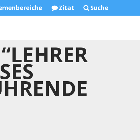
emenbereiche
Zitat
Suche
 “LEHRER
SES
ÜHRENDE