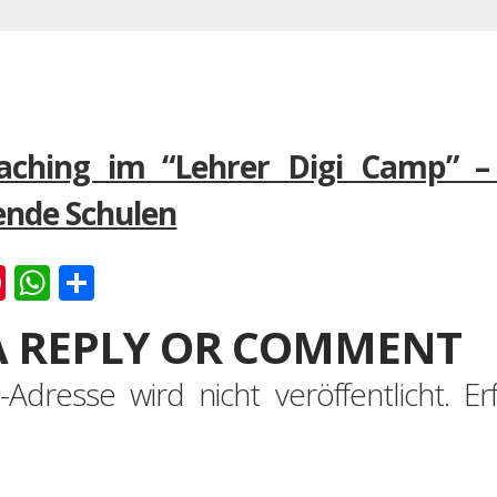
oaching im “Lehrer Digi Camp” –
ende Schulen
k
er
ernote
Pinterest
WhatsApp
Teilen
A REPLY OR COMMENT
-Adresse wird nicht veröffentlicht.
Er