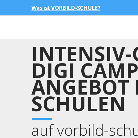
Was ist VORBILD-SCHULE?
INTENSIV-
DIGI CAMP
ANGEBOT 
SCHULEN
auf vorbild-sch