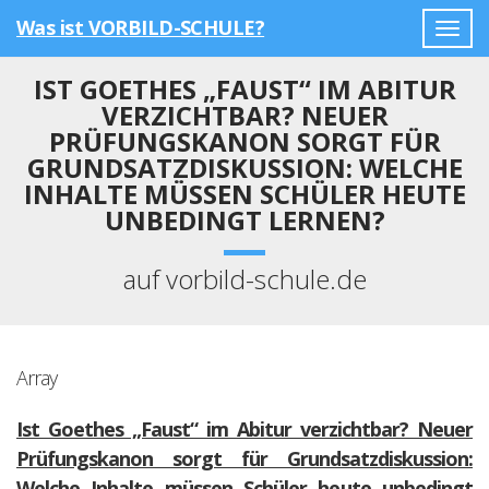
Was ist VORBILD-SCHULE?
Togg
navig
IST GOETHES „FAUST“ IM ABITUR
VERZICHTBAR? NEUER
PRÜFUNGSKANON SORGT FÜR
GRUNDSATZDISKUSSION: WELCHE
INHALTE MÜSSEN SCHÜLER HEUTE
UNBEDINGT LERNEN?
auf vorbild-schule.de
Array
Ist Goethes „Faust“ im Abitur verzichtbar? Neuer
Prüfungskanon sorgt für Grundsatzdiskussion:
Welche Inhalte müssen Schüler heute unbedingt