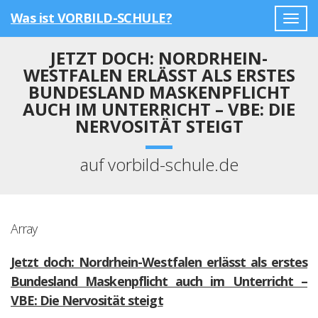
Was ist VORBILD-SCHULE?
Togg
navig
JETZT DOCH: NORDRHEIN-
WESTFALEN ERLÄSST ALS ERSTES
BUNDESLAND MASKENPFLICHT
AUCH IM UNTERRICHT – VBE: DIE
NERVOSITÄT STEIGT
auf vorbild-schule.de
Array
Jetzt doch: Nordrhein-Westfalen erlässt als erstes
Bundesland Maskenpflicht auch im Unterricht –
VBE: Die Nervosität steigt