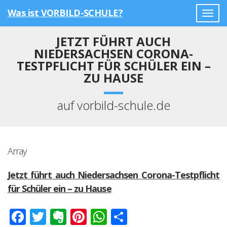
Was ist VORBILD-SCHULE?
Togg
navig
JETZT FÜHRT AUCH
NIEDERSACHSEN CORONA-
TESTPFLICHT FÜR SCHÜLER EIN –
ZU HAUSE
auf vorbild-schule.de
Array
Jetzt führt auch Niedersachsen Corona-Testpflicht
für Schüler ein – zu Hause
Facebook
Twitter
Evernote
Pinterest
WhatsApp
Teilen