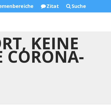
emenbereiche
Zitat
Suche
RT, KEINE
E CORONA-