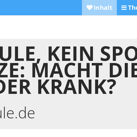
Inhalt
Th
ULE, KEIN SPO
ZE: MACHT DI
DER KRANK?
ule.de