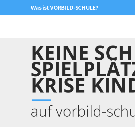
Was ist VORBILD-SCHULE?
KEINE SCH
SPIELPLÄT
KRISE KIN
auf vorbild-sch