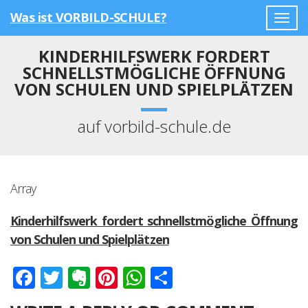
Was ist VORBILD-SCHULE?
Togg
navig
KINDERHILFSWERK FORDERT
SCHNELLSTMÖGLICHE ÖFFNUNG
VON SCHULEN UND SPIELPLÄTZEN
auf vorbild-schule.de
Array
Kinderhilfswerk fordert schnellstmögliche Öffnung
von Schulen und Spielplätzen
Facebook
Twitter
Evernote
Pinterest
WhatsApp
Teilen