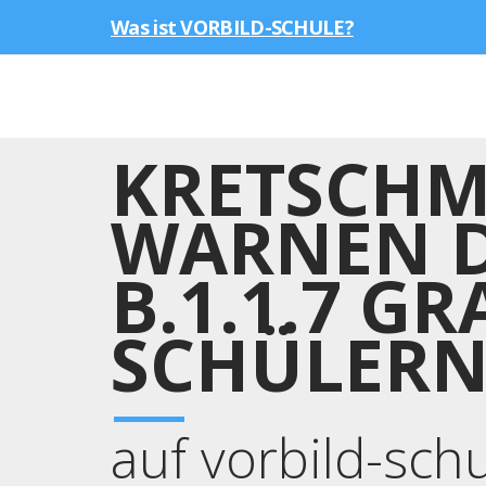
Was ist VORBILD-SCHULE?
KRETSCHM
WARNEN D
B.1.1.7 G
SCHÜLER
auf vorbild-sch