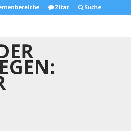
emenbereiche
Zitat
Suche
DER
EGEN:
R