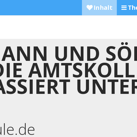
Inhalt
Th
ANN UND SÖ
IE AMTSKOLL
RASSIERT UNTE
N
ule.de