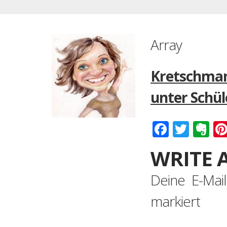
Array
Kretschman
unter Schül
Faceboo
Twitt
Ev
WRITE 
Deine E-Mail
markiert