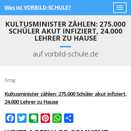
Was ist VORBILD-SCHULE?
Togg
navig
KULTUSMINISTER ZÄHLEN: 275.000
SCHÜLER AKUT INFIZIERT, 24.000
LEHRER ZU HAUSE
auf vorbild-schule.de
Array
Kultusminister zählen: 275.000 Schüler akut infiziert,
24.000 Lehrer zu Hause
Facebook
Twitter
Evernote
Pinterest
WhatsApp
Teilen