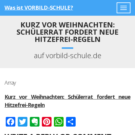
Was ist VORBILD-SCHULE?
Togg
navig
KURZ VOR WEIHNACHTEN:
SCHÜLERRAT FORDERT NEUE
HITZEFREI-REGELN
auf vorbild-schule.de
Array
Kurz vor Weihnachten: Schülerrat fordert neue
Hitzefrei-Regeln
Facebook
Twitter
Evernote
Pinterest
WhatsApp
Teilen