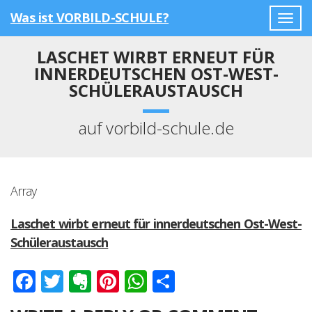
Was ist VORBILD-SCHULE?
Togg
navig
LASCHET WIRBT ERNEUT FÜR
INNERDEUTSCHEN OST-WEST-
SCHÜLERAUSTAUSCH
auf vorbild-schule.de
Array
Laschet wirbt erneut für innerdeutschen Ost-West-
Schüleraustausch
Facebook
Twitter
Evernote
Pinterest
WhatsApp
Teilen