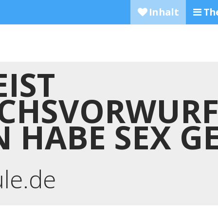
Inhalt
Th
IST
CHSVORWURF
N HABE SEX G
ule.de