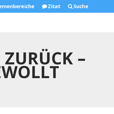
emenbereiche
Zitat
Suche
 ZURÜCK –
EWOLLT