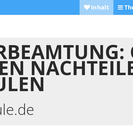
Inhalt
Th
RBEAMTUNG:
EN NACHTEIL
ULEN
ule.de