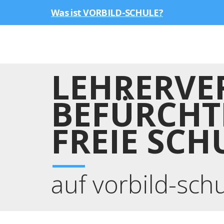
Was ist VORBILD-SCHULE?
LEHRERVE
BEFÜRCHT
FREIE SCH
auf vorbild-sch