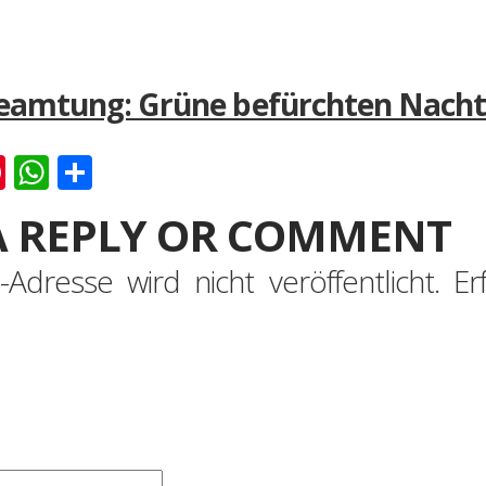
eamtung: Grüne befürchten Nachtei
k
er
ernote
Pinterest
WhatsApp
Teilen
A REPLY OR COMMENT
-Adresse wird nicht veröffentlicht.
Er