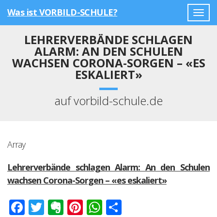
Was ist VORBILD-SCHULE?
Togg
navig
LEHRERVERBÄNDE SCHLAGEN
ALARM: AN DEN SCHULEN
WACHSEN CORONA-SORGEN – «ES
ESKALIERT»
auf vorbild-schule.de
Array
Lehrerverbände schlagen Alarm: An den Schulen
wachsen Corona-Sorgen – «es eskaliert»
Facebook
Twitter
Evernote
Pinterest
WhatsApp
Teilen