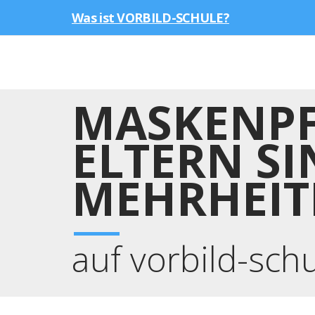
Was ist VORBILD-SCHULE?
MASKENPF
ELTERN SI
MEHRHEIT
auf vorbild-sch