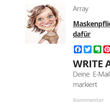
Array
Maskenpflic
dafür
Faceboo
Twitt
Ev
WRITE 
Deine E-Mail
markiert
Kommentar