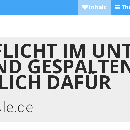
Inhalt
Th
LICHT IM UNT
ND GESPALTEN
LICH DAFÜR
ule.de