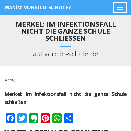
Was ist VORBILD-SCHULE?
Togg
navig
MERKEL: IM INFEKTIONSFALL
NICHT DIE GANZE SCHULE
SCHLIESSEN
auf vorbild-schule.de
Array
Merkel: Im Infektionsfall nicht die ganze Schule
schließen
Facebook
Twitter
Evernote
Pinterest
WhatsApp
Teilen