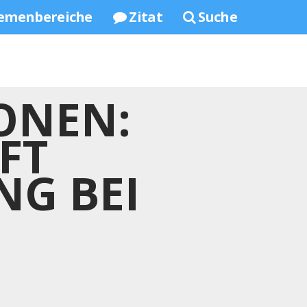
emenbereiche
Zitat
Suche
ONEN:
FT
NG BEI