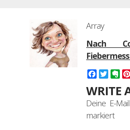
Array
Nach Cor
Fiebermessu
Faceboo
Twitt
Ev
WRITE 
Deine E-Mail
markiert