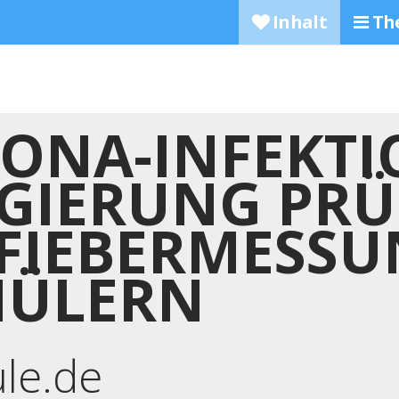
Inhalt
Th
ONA-INFEKTI
GIERUNG PRÜ
FIEBERMESSU
HÜLERN
ule.de