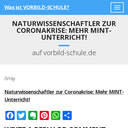
Was ist VORBILD-SCHULE?
Togg
navig
NATURWISSENSCHAFTLER ZUR
CORONAKRISE: MEHR MINT-
UNTERRICHT!
auf vorbild-schule.de
Array
Naturwissenschaftler zur Coronakrise: Mehr MINT-
Unterricht!
Facebook
Twitter
Evernote
Pinterest
WhatsApp
Teilen