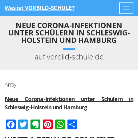
Was ist VORBILD-SCHULE?
Togg
navig
NEUE CORONA-INFEKTIONEN
UNTER SCHÜLERN IN SCHLESWIG-
HOLSTEIN UND HAMBURG
auf vorbild-schule.de
Array
Neue Corona-Infektionen unter Schülern in
Schleswig-Holstein und Hamburg
Facebook
Twitter
Evernote
Pinterest
WhatsApp
Teilen