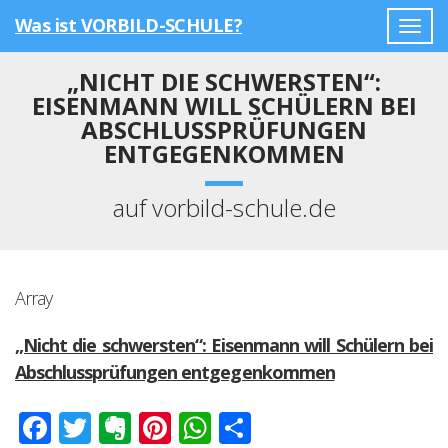
Was ist VORBILD-SCHULE?
Togg
navig
„NICHT DIE SCHWERSTEN“:
EISENMANN WILL SCHÜLERN BEI
ABSCHLUSSPRÜFUNGEN
ENTGEGENKOMMEN
auf vorbild-schule.de
Array
„Nicht die schwersten“: Eisenmann will Schülern bei
Abschlussprüfungen entgegenkommen
Facebook
Twitter
Evernote
Pinterest
WhatsApp
Teilen