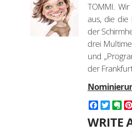
TOMMI. Wir 
aus, die di
der Schirmhe
drei Multime
und „Program
der Frankfu
Nominierun
Faceboo
Twitt
Ev
WRITE 