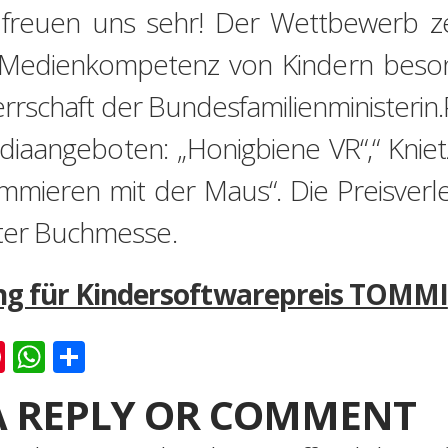
freuen uns sehr! Der Wettbewerb ze
e Medienkompetenz von Kindern beson
rrschaft der Bundesfamilienministerin.P
diaangeboten: „Honigbiene VR“,“ Knie
mieren mit der Maus“. Die Preisverle
rter Buchmesse.
g für Kindersoftwarepreis TOMMI
k
er
ernote
Pinterest
WhatsApp
Teilen
A REPLY OR COMMENT