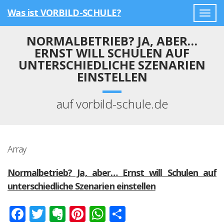
Was ist VORBILD-SCHULE?
Togg
navig
NORMALBETRIEB? JA, ABER…
ERNST WILL SCHULEN AUF
UNTERSCHIEDLICHE SZENARIEN
EINSTELLEN
auf vorbild-schule.de
Array
Normalbetrieb? Ja, aber… Ernst will Schulen auf
unterschiedliche Szenarien einstellen
Facebook
Twitter
Evernote
Pinterest
WhatsApp
Teilen