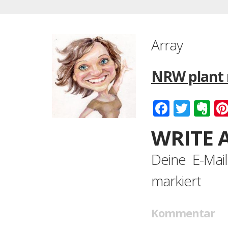
Array
NRW plant n
Faceboo
Twitt
Ev
WRITE 
Deine E-Mail
markiert
Kommentar