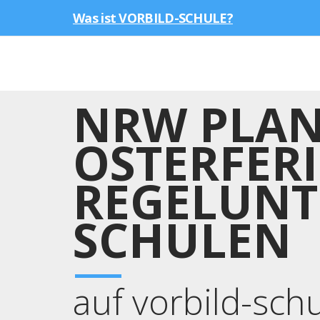
Was ist VORBILD-SCHULE?
NRW PLAN
OSTERFER
REGELUNT
SCHULEN
auf vorbild-sch