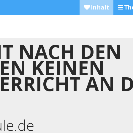
Inhalt
Th
T NACH DEN
IEN KEINEN
ERRICHT AN 
ule.de