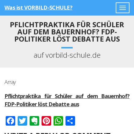
Was ist VORBILD-SCHULE?
Togg
navig
PFLICHTPRAKTIKA FÜR SCHÜLER
AUF DEM BAUERNHOF? FDP-
POLITIKER LÖST DEBATTE AUS
auf vorbild-schule.de
Array
Pflichtpraktika für Schüler auf dem Bauernhof?
FDP-Politiker löst Debatte aus
Facebook
Twitter
Evernote
Pinterest
WhatsApp
Teilen