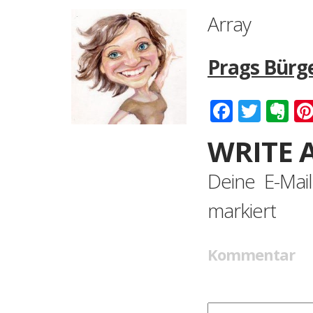
Array
Prags Bürg
Faceboo
Twitt
Ev
WRITE 
Deine E-Mail
markiert
Kommentar