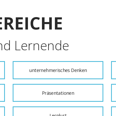
REICHE
nd Lernende
unternehmerisches Denken
Präsentationen
Lernlust