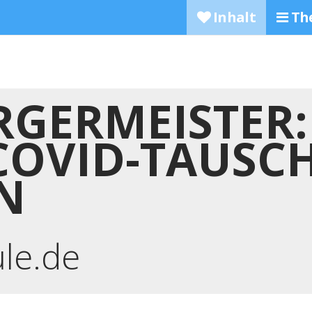
Inhalt
Th
RGERMEISTER:
„COVID-TAUSC
N
ule.de