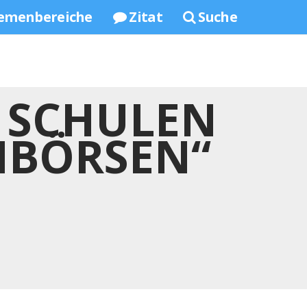
emenbereiche
Zitat
Suche
 SCHULEN
HBÖRSEN“