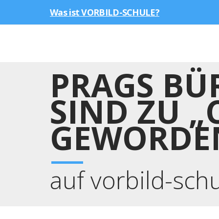
Was ist VORBILD-SCHULE?
PRAGS BÜ
SIND ZU 
GEWORDE
auf vorbild-sch