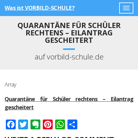
Was ist VORBILD-SCHULE?
Togg
navig
QUARANTÄNE FÜR SCHÜLER
RECHTENS – EILANTRAG
GESCHEITERT
auf vorbild-schule.de
Array
Quarantäne für Schüler rechtens – Eilantrag
gescheitert
Facebook
Twitter
Evernote
Pinterest
WhatsApp
Teilen