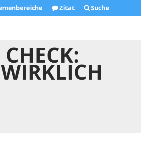
emenbereiche
Zitat
Suche
 CHECK:
 WIRKLICH