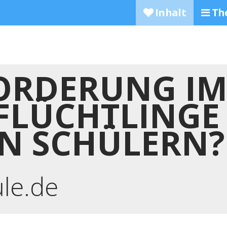
Inhalt
Th
RDERUNG IM
FLÜCHTLINGE
N SCHÜLERN?
ule.de