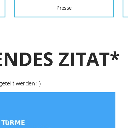
Presse
ENDES ZITAT*
eteilt werden :-)