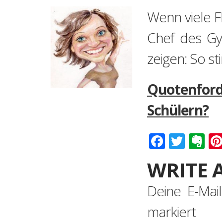
Wenn viele Fl
Chef des Gym
zeigen: So st
Quotenford
Schülern?
Faceboo
Twitt
Ev
WRITE 
Deine E-Mail
markiert