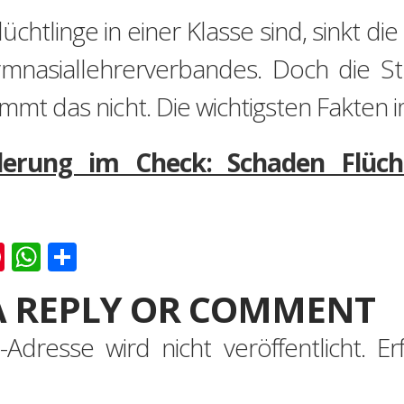
üchtlinge in einer Klasse sind, sinkt d
nasiallehrerverbandes. Doch die Stud
immt das nicht. Die wichtigsten Fakten 
erung im Check: Schaden Flücht
k
er
ernote
Pinterest
WhatsApp
Teilen
A REPLY OR COMMENT
-Adresse wird nicht veröffentlicht.
Er