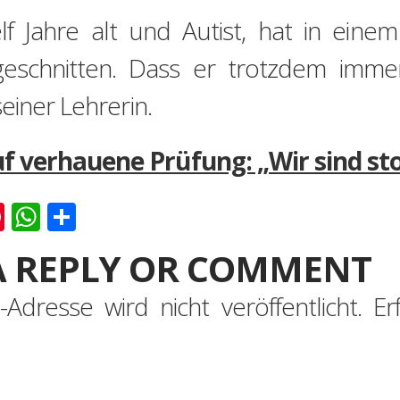
lf Jahre alt und Autist, hat in eine
geschnitten. Dass er trotzdem imme
einer Lehrerin.
f verhauene Prüfung: „Wir sind sto
k
er
ernote
Pinterest
WhatsApp
Teilen
A REPLY OR COMMENT
-Adresse wird nicht veröffentlicht.
Er