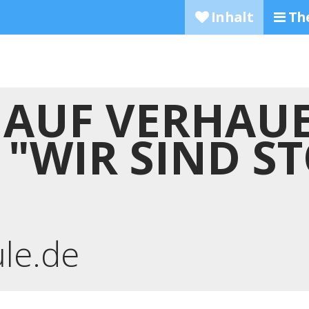
Inhalt
Th
 AUF VERHAU
"WIR SIND S
ule.de