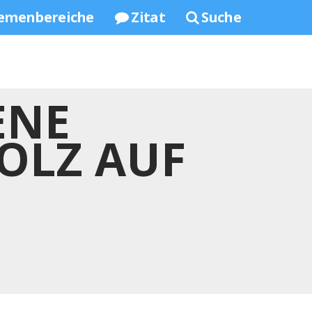
emenbereiche
Zitat
Suche
ENE
TOLZ AUF