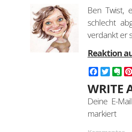
Ben Twist, e
schlecht ab
verdankt er s
Reaktion au
Faceboo
Twitt
Ev
WRITE 
Deine E-Mail
markiert