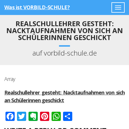
Was ist VORBILD-SCHULE?
Togg
navig
REALSCHULLEHRER GESTEHT:
NACKTAUFNAHMEN VON SICH AN
SCHÜLERINNEN GESCHICKT
auf vorbild-schule.de
Array
Realschullehrer gesteht: Nacktaufnahmen von sich
an Schülerinnen geschickt
Facebook
Twitter
Evernote
Pinterest
WhatsApp
Teilen