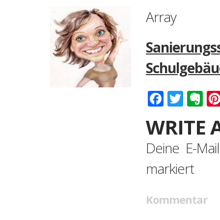
Array
Sanierun
Schulgebäu
Faceboo
Twitt
Ev
WRITE 
Deine E-Mail
markiert
Kommentar