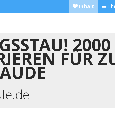
Inhalt
Th
GSSTAU! 2000
IEREN FÜR 
BÄUDE
ule.de