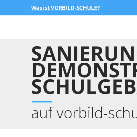
Was ist VORBILD-SCHULE?
SANIERUN
DEMONSTR
SCHULGE
auf vorbild-sch