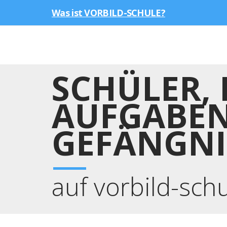
Was ist VORBILD-SCHULE?
SCHÜLER, 
AUFGABEN
GEFÄNGNI
auf vorbild-sch