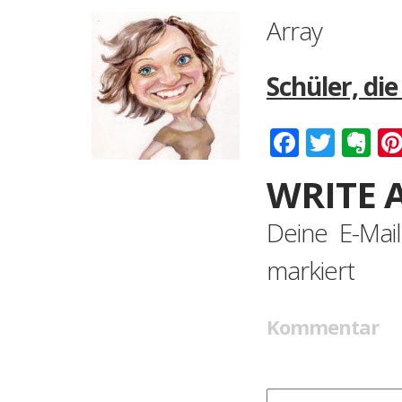
Array
Schüler, di
Faceboo
Twitt
Ev
WRITE 
Deine E-Mail
markiert
Kommentar