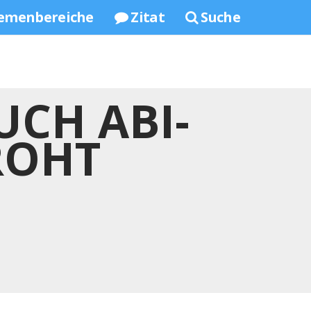
emenbereiche
Zitat
Suche
UCH ABI-
ROHT