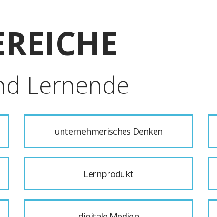
REICHE
nd Lernende
unternehmerisches Denken
Lernprodukt
digitale Medien