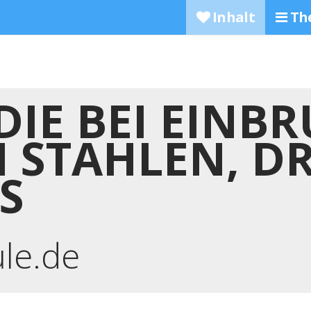
Inhalt
Th
DIE BEI EINBR
 STAHLEN, D
S
ule.de