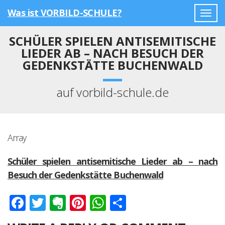
Was ist VORBILD-SCHULE?
Togg
navig
SCHÜLER SPIELEN ANTISEMITISCHE
LIEDER AB – NACH BESUCH DER
GEDENKSTÄTTE BUCHENWALD
auf vorbild-schule.de
Array
Schüler spielen antisemitische Lieder ab – nach
Besuch der Gedenkstätte Buchenwald
Facebook
Twitter
Evernote
Pinterest
WhatsApp
Teilen