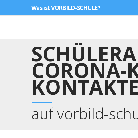
Was ist VORBILD-SCHULE?
SCHÜLERA
CORONA-KR
KONTAKTE
auf vorbild-sch