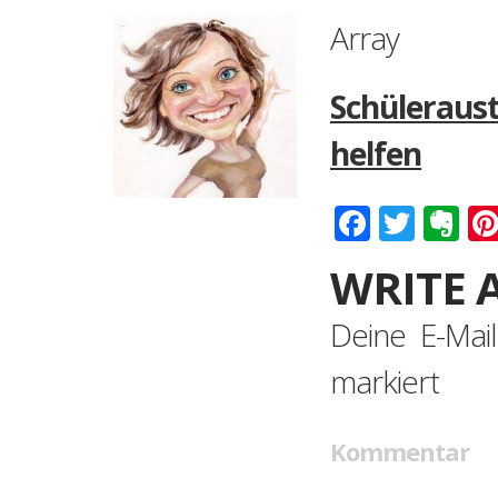
Array
Schüleraus
helfen
Faceboo
Twitt
Ev
WRITE 
Deine E-Mail
markiert
Kommentar