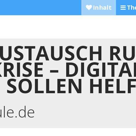
Inhalt
Th
USTAUSCH RU
ISE – DIGITA
 SOLLEN HEL
ule.de