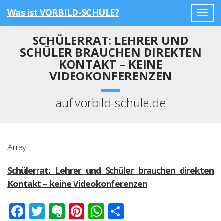
Was ist VORBILD-SCHULE?
Togg
navig
SCHÜLERRAT: LEHRER UND
SCHÜLER BRAUCHEN DIREKTEN
KONTAKT – KEINE
VIDEOKONFERENZEN
auf vorbild-schule.de
Array
Schülerrat: Lehrer und Schüler brauchen direkten
Kontakt – keine Videokonferenzen
Facebook
Twitter
Evernote
Pinterest
WhatsApp
Teilen