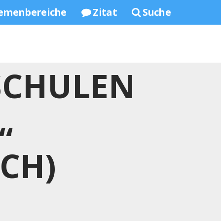
emenbereiche
Zitat
Suche
SCHULEN
“
ICH)