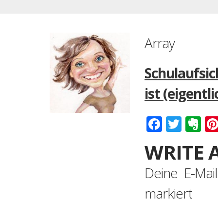
Array
Schulaufsic
ist (eigentli
Faceboo
Twitt
Ev
WRITE 
Deine E-Mail
markiert