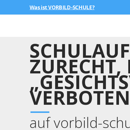
Was ist VORBILD-SCHULE?
SCHULAUF
ZURECHT,
„GESICHT
VERBOTEN 
auf vorbild-sch