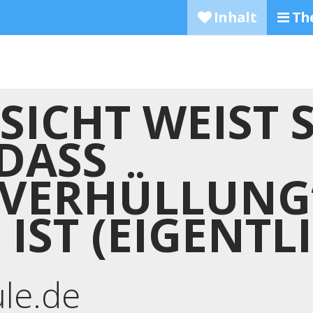
Inhalt
Th
SICHT WEIST 
 DASS
SVERHÜLLUNG
IST (EIGENTL
ule.de