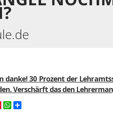
H?
ule.de
n danke! 30 Prozent der Lehramts
den. Verschärft das den Lehrerman
k
er
ernote
Pinterest
WhatsApp
Teilen