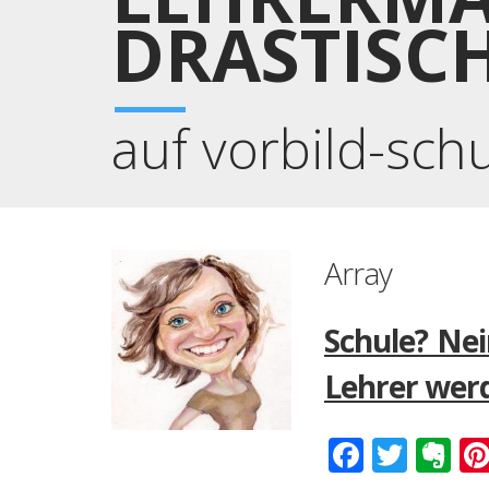
DRASTISC
auf vorbild-sch
Array
Schule? Nei
Lehrer wer
Faceboo
Twitt
Ev