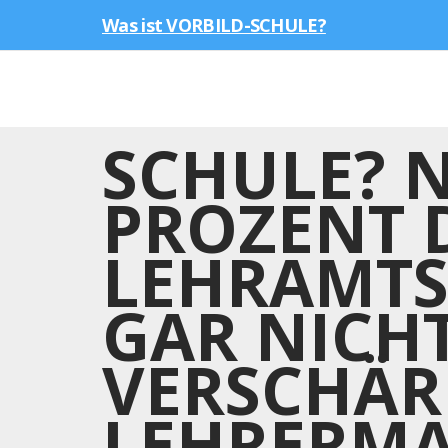
Was ist VORBILD-SCHULE?
SCHULE? N
PROZENT 
LEHRAMTS
GAR NICH
VERSCHÄR
LEHRERM