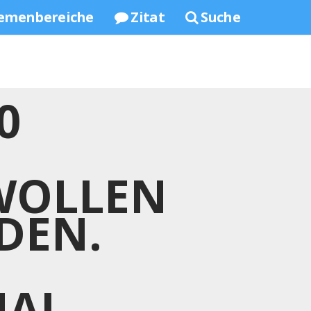
emenbereiche
Zitat
Suche
0
WOLLEN
DEN.
MAL