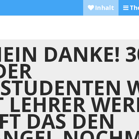
Inhalt
Th
EIN DANKE! 3
DER
STUDENTEN 
T LEHRER WER
FT DAS DEN
ANGEL NOCH