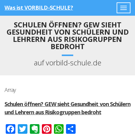
Was ist VORBILD-SCHULE?
Togg
navig
SCHULEN ÖFFNEN? GEW SIEHT
GESUNDHEIT VON SCHÜLERN UND
LEHRERN AUS RISIKOGRUPPEN
BEDROHT
auf vorbild-schule.de
Array
Schulen öffnen? GEW sieht Gesundheit von Schülern
und Lehrern aus Risikogruppen bedroht
Facebook
Twitter
Evernote
Pinterest
WhatsApp
Teilen