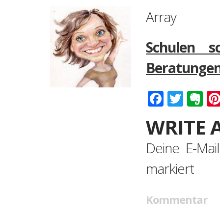
Array
Schulen s
Beratunge
Faceboo
Twitt
Ev
WRITE 
Deine E-Mail
markiert
Kommentar