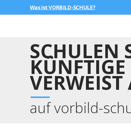
Was ist VORBILD-SCHULE?
SCHULEN 
KÜNFTIGE
VERWEIST
auf vorbild-sch