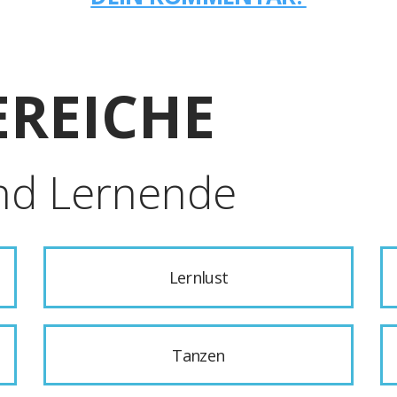
REICHE
nd Lernende
Lernlust
Tanzen