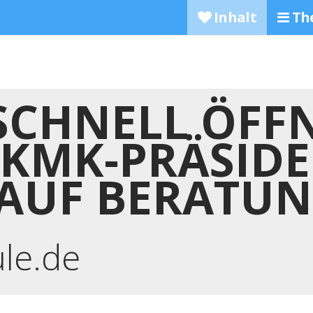
Inhalt
Th
SCHNELL ÖFF
 KMK-PRÄSID
 AUF BERATU
ule.de