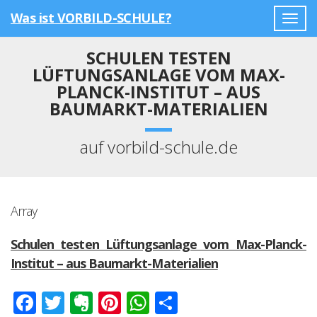
Was ist VORBILD-SCHULE?
Togg
navig
SCHULEN TESTEN
LÜFTUNGSANLAGE VOM MAX-
PLANCK-INSTITUT – AUS
BAUMARKT-MATERIALIEN
auf vorbild-schule.de
Array
Schulen testen Lüftungsanlage vom Max-Planck-
Institut – aus Baumarkt-Materialien
Facebook
Twitter
Evernote
Pinterest
WhatsApp
Teilen