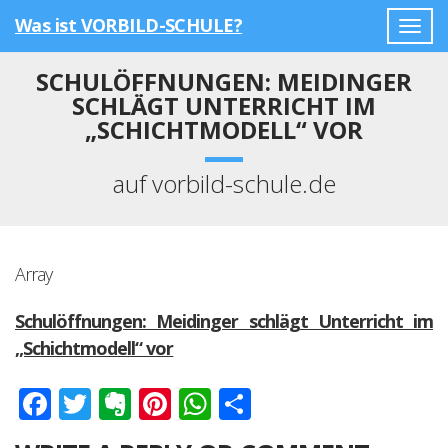
Was ist VORBILD-SCHULE?
Togg
navig
SCHULÖFFNUNGEN: MEIDINGER
SCHLÄGT UNTERRICHT IM
„SCHICHTMODELL“ VOR
auf vorbild-schule.de
Array
Schulöffnungen: Meidinger schlägt Unterricht im
„Schichtmodell“ vor
Facebook
Twitter
Evernote
Pinterest
WhatsApp
Teilen