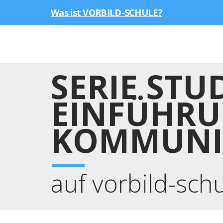
Was ist VORBILD-SCHULE?
SERIE STU
EINFÜHRUN
KOMMUNI
auf vorbild-sch