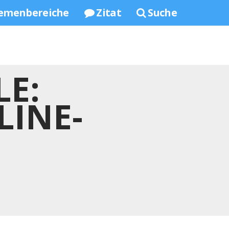
emenbereiche
Zitat
Suche
LE:
LINE-