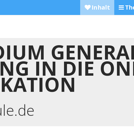
Inhalt
Th
DIUM GENERA
G IN DIE ON
KATION
ule.de