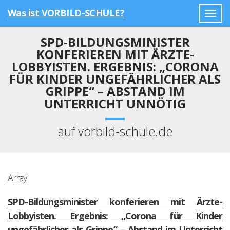
Was ist VORBILD-SCHULE?
Togg
navig
SPD-BILDUNGSMINISTER
KONFERIEREN MIT ÄRZTE-
LOBBYISTEN. ERGEBNIS: „CORONA
FÜR KINDER UNGEFÄHRLICHER ALS
GRIPPE“ – ABSTAND IM
UNTERRICHT UNNÖTIG
auf vorbild-schule.de
Array
SPD-Bildungsminister konferieren mit Ärzte-
Lobbyisten. Ergebnis: „Corona für Kinder
ungefährlicher als Grippe“ – Abstand im Unterricht