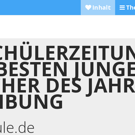
Inhalt
Th
CHÜLERZEITU
E BESTEN JUNG
HER DES JAHR
IBUNG
ule.de