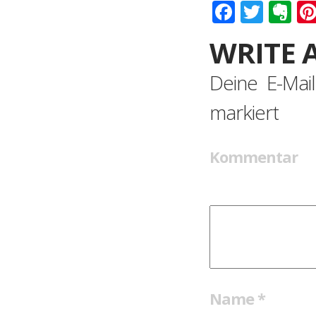
Faceboo
Twitt
Ev
WRITE 
Deine E-Mail
markiert
Kommentar
Name
*