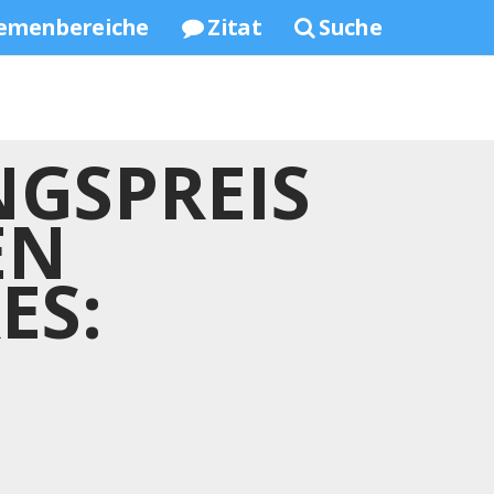
emenbereiche
Zitat
Suche
NGSPREIS
EN
ES: