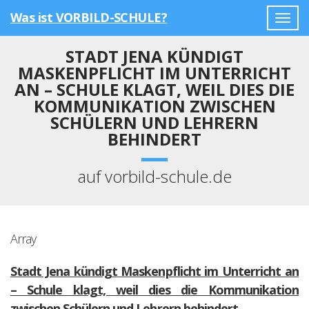
Was ist VORBILD-SCHULE?
Togg
navig
STADT JENA KÜNDIGT
MASKENPFLICHT IM UNTERRICHT
AN – SCHULE KLAGT, WEIL DIES DIE
KOMMUNIKATION ZWISCHEN
SCHÜLERN UND LEHRERN
BEHINDERT
auf vorbild-schule.de
Array
Stadt Jena kündigt Maskenpflicht im Unterricht an
– Schule klagt, weil dies die Kommunikation
zwischen Schülern und Lehrern behindert