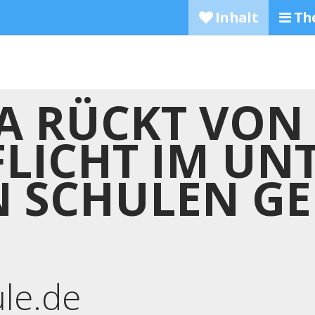
Inhalt
Th
NA RÜCKT VON
LICHT IM UN
N SCHULEN G
ule.de