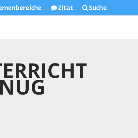
emenbereiche
Zitat
Suche
TERRICHT
ENUG