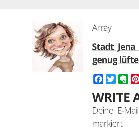
Array
Stadt Jena
genug lüft
Faceboo
Twitt
Ev
WRITE 
Deine E-Mail
markiert