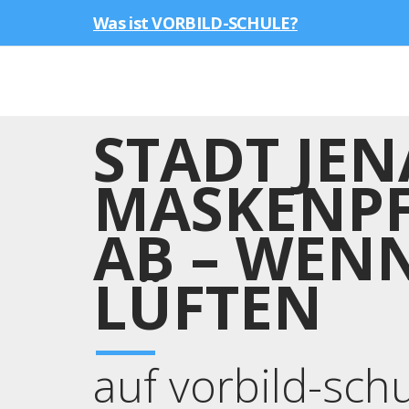
Was ist VORBILD-SCHULE?
STADT JE
MASKENPF
AB – WEN
LÜFTEN
auf vorbild-sch