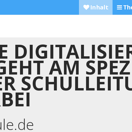
Inhalt
Th
IE DIGITALISI
GEHT AM SPEZ
ER SCHULLEI
BEI
ule.de