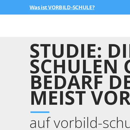
Was ist VORBILD-SCHULE?
STUDIE: D
SCHULEN 
BEDARF D
MEIST VOR
auf vorbild-sch