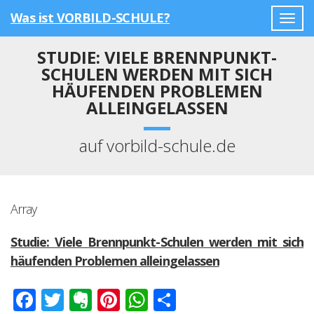
Was ist VORBILD-SCHULE?
Togg
navig
STUDIE: VIELE BRENNPUNKT-
SCHULEN WERDEN MIT SICH
HÄUFENDEN PROBLEMEN
ALLEINGELASSEN
auf vorbild-schule.de
Array
Studie: Viele Brennpunkt-Schulen werden mit sich
häufenden Problemen alleingelassen
Facebook
Twitter
Evernote
Pinterest
WhatsApp
Teilen