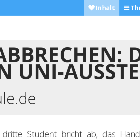
Inhalt
Th
ABBRECHEN: D
N UNI-AUSSTE
ule.de
 dritte Student bricht ab, das Hand