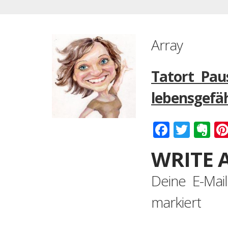
Array
Tatort Paus
lebensgefäh
Faceboo
Twitt
Ev
WRITE 
Deine E-Mail
markiert