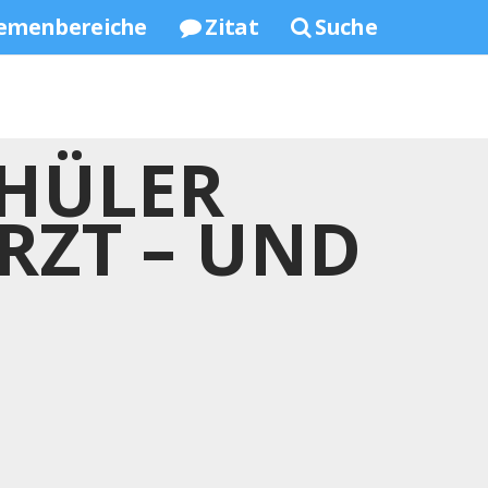
emenbereiche
Zitat
Suche
CHÜLER
RZT – UND