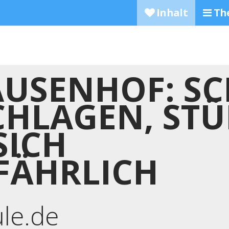
Inhalt
Th
AUSENHOF: S
CHLAGEN, STÜ
SICH
FÄHRLICH
ule.de