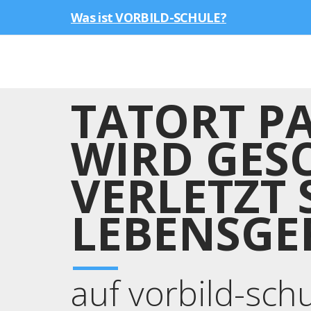
Was ist VORBILD-SCHULE?
TATORT P
WIRD GES
VERLETZT 
LEBENSGE
auf vorbild-sch