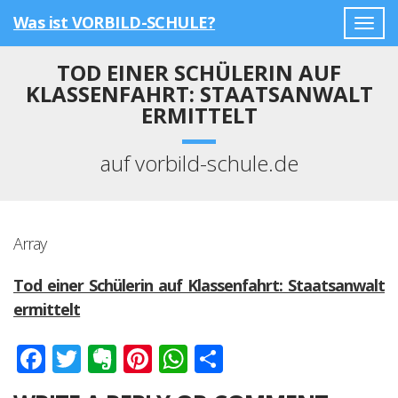
Was ist VORBILD-SCHULE?
Togg
navig
TOD EINER SCHÜLERIN AUF
KLASSENFAHRT: STAATSANWALT
ERMITTELT
auf vorbild-schule.de
Array
Tod einer Schülerin auf Klassenfahrt: Staatsanwalt
ermittelt
Facebook
Twitter
Evernote
Pinterest
WhatsApp
Teilen